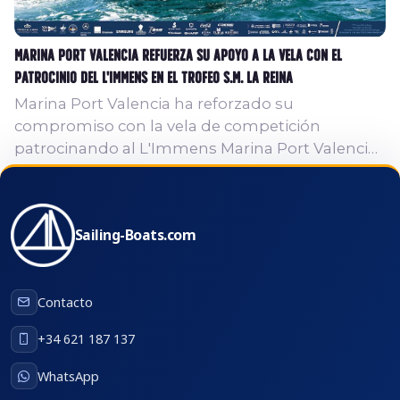
Marina Port Valencia refuerza su apoyo a la vela con el
patrocinio del L'Immens en el Trofeo S.M. La Reina
Marina Port Valencia ha reforzado su
compromiso con la vela de competición
patrocinando al L'Immens Marina Port Valencia
en el Trofeo S.M. La Reina, una de las grandes
regatas del calendario náutico nacional. Valencia
volvió a situarse en el centro de la vela
Sailing-Boats.com
mediterránea con la celebración del Trofeo S.M.
La Reina - Regata Homenaje a la Armada, una
cita de referencia para armadores, tripulaciones
Contacto
y clubes náuticos. La XXVII edición reunió a una
amplia flota internacional...
+34 621 187 137
WhatsApp