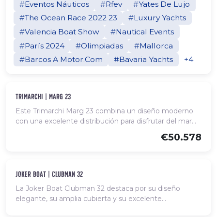
#Eventos Náuticos
#Rfev
#Yates De Lujo
#The Ocean Race 2022 23
#Luxury Yachts
#Valencia Boat Show
#Nautical Events
#París 2024
#Olimpiadas
#Mallorca
#Barcos A Motor.Com
#Bavaria Yachts
+4
Nuevo, disponible para comanda
trimarchi | marg 23
Este Trimarchi Marg 23 combina un diseño moderno
con una excelente distribución para disfrutar del mar
con comodidad y seguridad. Con una eslora de 7
€50.578
metros y una manga de 2,50 m, ofrece espacios bien
aprovechados tanto en cubierta como en la cabina.
Dispone de un amplio solárium en proa, zona de
bañera confortable con respaldo abatible, consola
Nuevo, disponible para comanda
joker boat | clubman 32
central con parabrisas envolvente y una cabina con
La Joker Boat Clubman 32 destaca por su diseño
litera doble y WC independiente. Su motorización
elegante, su amplia cubierta y su excelente
fueraborda permite alcanzar un rendimiento ágil y
comportamiento en navegación. Con una eslora de
eficiente, ideal para salidas de día o escapadas de fin