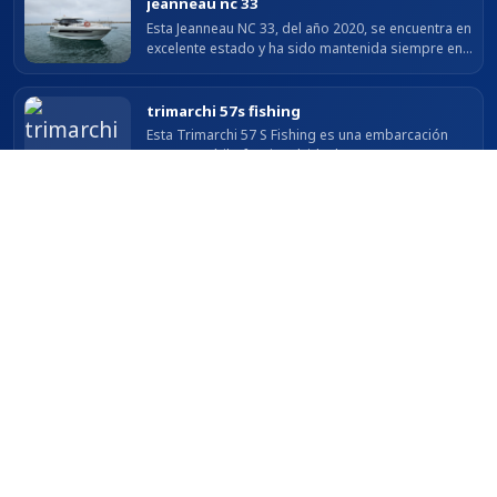
jeanneau nc 33
Esta Jeanneau NC 33, del año 2020, se encuentra en
excelente estado y ha sido mantenida siempre en
nuestra náutica. Equipada con dos motores Volvo
Penta D3 de 220 HP cada uno y...
trimarchi 57s fishing
Esta Trimarchi 57 S Fishing es una embarcación
open versátil y funcional, ideal tanto para pesca
como para salidas de día. Equipada con un motor
Selva 100 XSR con solo 20 horas,...
trimarchi marg 23
Este Trimarchi Marg 23 combina un diseño
moderno con una excelente distribución para
disfrutar del mar con comodidad y seguridad. Con
una eslora de 7 metros y una manga de 2,50...
joker boat clubman 22 plus
La Joker Boat Clubman 22 Plus es una semirrígida
diseñada para quienes buscan navegación ágil,
estable y segura. Su casco en V profunda y
flotadores de alta resistencia aseguran...
GRUPO BOATSWORLD
Encuentra barcos de vela y barcos a motor en venta en Sailing-