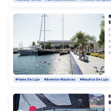
M
V
E
M
p
e
p
e
c
f
#Yates De Lujo
#Eventos Náuticos
#Náutica De Lujo
P
Q
Q