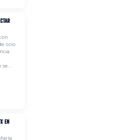
ectar
 con
de ocio
ncia
e se
FX en
María