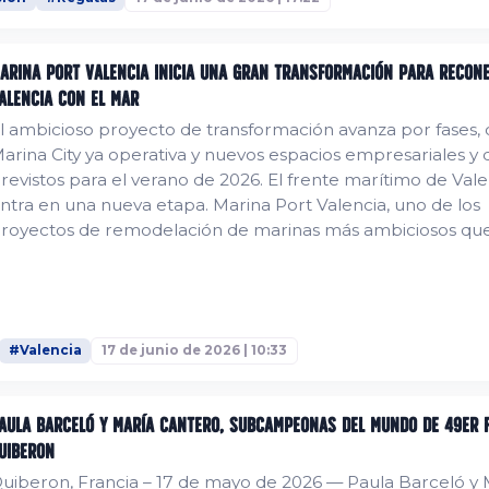
arina Port Valencia inicia una gran transformación para recon
alencia con el mar
l ambicioso proyecto de transformación avanza por fases,
arina City ya operativa y nuevos espacios empresariales y 
revistos para el verano de 2026. El frente marítimo de Vale
ntra en una nueva etapa. Marina Port Valencia, uno de los
royectos de remodelación de marinas más ambiciosos qu
stán desarrollando actualmente en el Mediterráneo, ha
omenzado oficialmente a mostrar los primeros elementos
inalizados de su plan de transformación a largo...
#Valencia
17 de junio de 2026 | 10:33
aula Barceló y María Cantero, subcampeonas del mundo de 49er 
uiberon
uiberon, Francia – 17 de mayo de 2026 — Paula Barceló y 