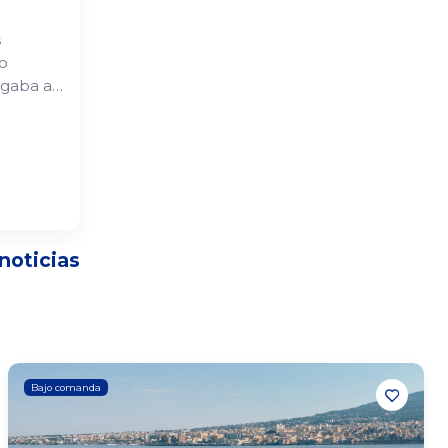
s
o
egaba a
és de
o
 noticias
Bajo comanda