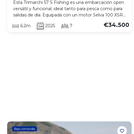
Esta Trimarchi 57 S Fishing es una embarcación open
versátil y funcional, ideal tanto para pesca como para
salidas de día. Equipada con un motor Selva 100 XSR
con solo 20 horas, ofrece un rendimiento ágil,
€34.500
6.2m
2025
7
eficiente y prácticamente nuevo. Dispone de una
distribución práctica con consola central, espacios
amplios de circulación y zona de asientos confortable,
garantizando comodidad y facilidad de movimiento a
bordo. Su casco proporciona una navegación estable
y segura, perfecta para disfrutar del mar en cualquier
tipo de salida. Una unidad muy cuidada, con muy
poco uso y lista para navegar.
Bajo comanda