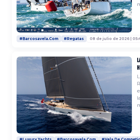
m
H
t
f
#Barcosavela.Com
#Regatas
08 de julio de 2026 | 05:
L
h
L
R
e
l
m
d
2
c
#Luxury Yachts
#Barcosavela.Com
#Vela De Competi