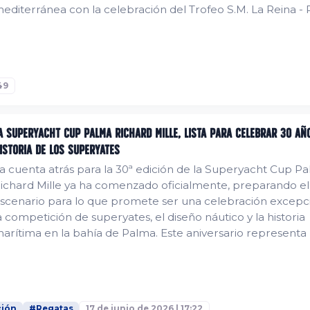
editerránea con la celebración del Trofeo S.M. La Reina -
omenaje a la Armada, una cita de referencia para armado
ripulaciones y clubes náuticos. La XXVII edición reunió a u
lota internacional...
49
a Superyacht Cup Palma Richard Mille, lista para celebrar 30 añ
istoria de los superyates
a cuenta atrás para la 30ª edición de la Superyacht Cup P
ichard Mille ya ha comenzado oficialmente, preparando el
scenario para lo que promete ser una celebración excepc
a competición de superyates, el diseño náutico y la historia
arítima en la bahía de Palma. Este aniversario representa 
estacado para la regata de superyates más longeva de Eu
026, la Superyacht Cup Palma Richard Mille volverá a com
ompetición de máximo nivel...
ción
#Regatas
17 de junio de 2026 | 17:22