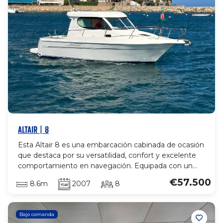
ALTAIR | 8
Esta Altair 8 es una embarcación cabinada de ocasión
que destaca por su versatilidad, confort y excelente
comportamiento en navegación. Equipada con un
motor Volvo Penta D4 con tan solo 130 horas de uso,
€57.500
8.6m
2007
8
ofrece fiabilidad, eficiencia y un estado de
conservación excepcional. Su diseño combina una
amplia bañera exterior con una cabina confortable y
Bajo comanda
luminosa, proporcionando el espacio ideal para salidas