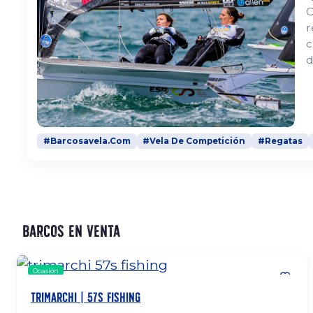
C
r
c
d
l
u
f
#Barcosavela.Com
#Vela De Competición
#Regatas
Barcos en venta
Ocasión
TRIMARCHI | 57S FISHING