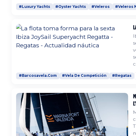
#Luxury Yachts
#Oyster Yachts
#Veleros
#Veleros 
L
I
s
v
s
c
e
#Barcosavela.Com
#Vela De Competición
#Regatas
e
a
M
L
M
c
T
n