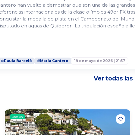
antero han vuelto a demostrar que son una de las grandes
eferencias internacionales de la clase olímpica 49er FX tra
onquistar la medalla de plata en el Campeonato del Mund
isputado en aguas de Quiberon. La tripulación española ll
a jornada final como líder de la clasificación general despu
na semana muy sólida y consistente. Sin embargo, el nuev
ormato de Medal Series comprimía las...
#Paula Barceló
#María Cantero
19 de mayo de 2026 | 21:57
Ver todas las
Ocasión