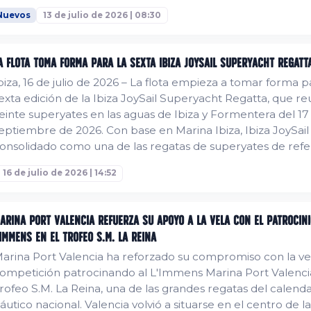
Nuevos
13 de julio de 2026 | 08:30
a flota toma forma para la sexta Ibiza JoySail Superyacht Regatt
biza, 16 de julio de 2026 – La flota empieza a tomar forma p
exta edición de la Ibiza JoySail Superyacht Regatta, que re
einte superyates en las aguas de Ibiza y Formentera del 17 
eptiembre de 2026. Con base en Marina Ibiza, Ibiza JoySail
onsolidado como una de las regatas de superyates de refe
n el Mediterráneo. La edición de este año volverá a reunir 
16 de julio de 2026 | 14:52
xcepcional de yates de vela construidos por algunos de los
stilleros...
arina Port Valencia refuerza su apoyo a la vela con el patrocini
'Immens en el Trofeo S.M. La Reina
arina Port Valencia ha reforzado su compromiso con la ve
ompetición patrocinando al L'Immens Marina Port Valenci
rofeo S.M. La Reina, una de las grandes regatas del calenda
áutico nacional. Valencia volvió a situarse en el centro de la