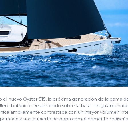
do el nuevo Oyster 515, la próxima generación de la gama d
illero británico. Desarrollado sobre la base del galardonad
nica ampliamente contrastada con un mayor volumen inter
emporáneo y una cubierta de popa completamente rediseñ