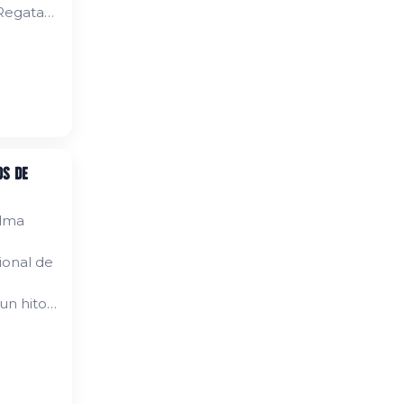
 Regata
res,
na amplia
os de
alma
ional de
un hito
ropa. En
binar