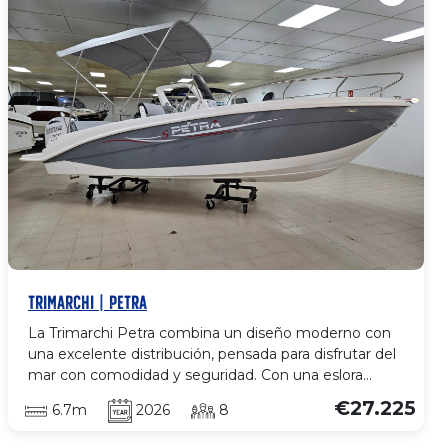
aprovechamiento de todo el espacio exterior. Un
modelo perfecto para quienes buscan elegancia,
comodidad y autenticidad en cada salida.
TRIMARCHI | PETRA
La Trimarchi Petra combina un diseño moderno con
una excelente distribución, pensada para disfrutar del
mar con comodidad y seguridad. Con una eslora
compacta y una gran estabilidad, ofrece espacios bien
€27.225
6.7m
2026
8
aprovechados en toda la cubierta. Dispone de un
amplio solárium en proa, asientos cómodos en la