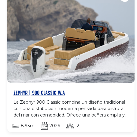
ZEPHYR | 900 CLASSIC W.A
La Zephyr 900 Classic combina un diseño tradicional
con una distribución moderna pensada para disfrutar
del mar con comodidad. Ofrece una bañera amplia y
bien organizada, solárium en proa, asientos
8.93m
2026
12
confortables y un acabado de gran calidad que realza
su estilo atemporal. Su motorización fueraborda