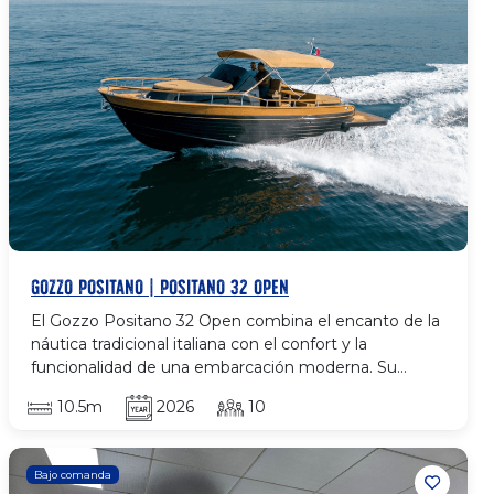
GOZZO POSITANO | POSITANO 32 OPEN
El Gozzo Positano 32 Open combina el encanto de la
náutica tradicional italiana con el confort y la
funcionalidad de una embarcación moderna. Su
amplia bañera, solárium en proa y plataforma de baño
10.5m
2026
10
ofrecen un espacio ideal para disfrutar del mar en
familia o con amigos. Su casco estable y bien
diseñado garantiza una navegación suave y segura,
Bajo comanda
mientras que su distribución abierta facilita el