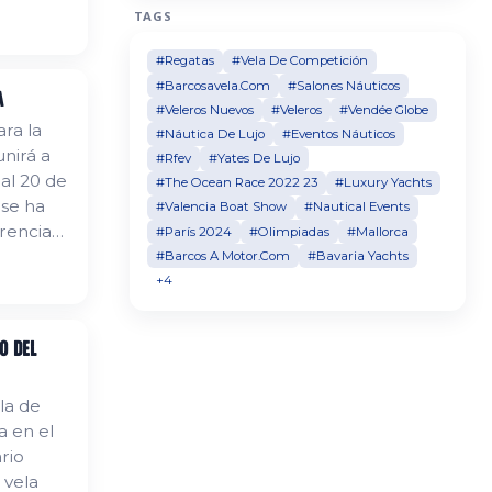
TAGS
una excelente oportunidad para quien
busque una embarcación espaciosa,
#Regatas
#Vela De Competición
confortable y mantenida sin escatimar
#Barcosavela.Com
#Salones Náuticos
en cuidados. Una unidad preparada para
a
disfrutar desde el primer día sin
#Veleros Nuevos
#Veleros
#Vendée Globe
ara la
necesidad de realizar inversiones
#Náutica De Lujo
#Eventos Náuticos
unirá a
adicionales.
#Rfev
#Yates De Lujo
al 20 de
#The Ocean Race 2022 23
#Luxury Yachts
 se ha
#Valencia Boat Show
#Nautical Events
rencia
#París 2024
#Olimpiadas
#Mallorca
una flota
#Barcos A Motor.Com
#Bavaria Yachts
+4
o del
la de
a en el
rio
 vela