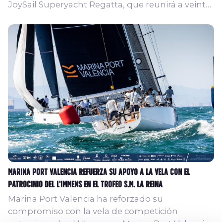
JoySail Superyacht Regatta, que reunirá a veinte
superyates en las aguas de Ibiza y Formentera
del 17 al 20 de septiembre de 2026. Con base en
Marina Ibiza, Ibiza JoySail se ha consolidado
como una de las regatas de superyates de
referencia en el Mediterráneo. La edición de este
año volverá a reunir una flota excepcional de
yates de vela construidos por algunos de los
astilleros...
Marina Port Valencia refuerza su apoyo a la vela con el
patrocinio del L'Immens en el Trofeo S.M. La Reina
Marina Port Valencia ha reforzado su
compromiso con la vela de competición