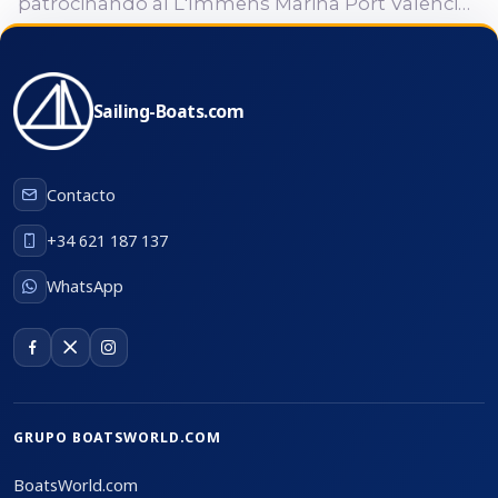
patrocinando al L'Immens Marina Port Valencia
en el Trofeo S.M. La Reina, una de las grandes
regatas del calendario náutico nacional. Valencia
volvió a situarse en el centro de la vela
Sailing-Boats.com
mediterránea con la celebración del Trofeo S.M.
La Reina - Regata Homenaje a la Armada, una
cita de referencia para armadores, tripulaciones
Contacto
y clubes náuticos. La XXVII edición reunió a una
amplia flota internacional...
+34 621 187 137
WhatsApp
GRUPO BOATSWORLD.COM
BoatsWorld.com