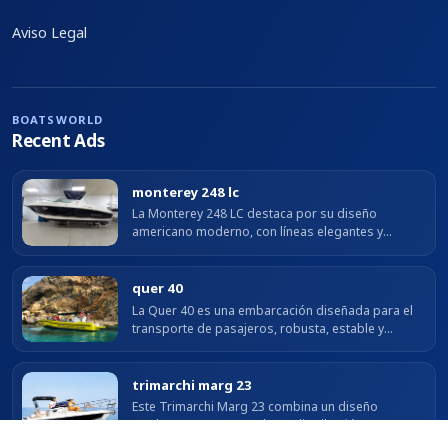
Aviso Legal
BOATSWORLD
Recent Ads
monterey 248 lc
La Monterey 248 LC destaca por su diseño
americano moderno, con líneas elegantes y
deportivas que combinan estilo y funcionalidad. Su
amplia bañera con asientos envolventes,...
quer 40
La Quer 40 es una embarcación diseñada para el
transporte de pasajeros, robusta, estable y
preparada para uso profesional. Su construcción
sólida y su excelente comportamiento...
trimarchi marg 23
Este Trimarchi Marg 23 combina un diseño
moderno con una excelente distribución para
disfrutar del mar con comodidad y seguridad. Con