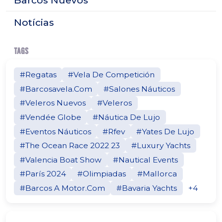
Barcos Nuevos
Notícias
TAGS
#Regatas
#Vela De Competición
#Barcosavela.Com
#Salones Náuticos
#Veleros Nuevos
#Veleros
#Vendée Globe
#Náutica De Lujo
#Eventos Náuticos
#Rfev
#Yates De Lujo
#The Ocean Race 2022 23
#Luxury Yachts
#Valencia Boat Show
#Nautical Events
#París 2024
#Olimpiadas
#Mallorca
#Barcos A Motor.Com
#Bavaria Yachts
+4