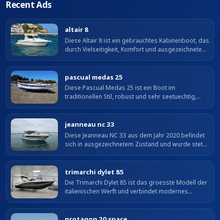
Recent Ads
altair 8
Diese Altair 8 ist ein gebrauchtes Kabinenboot, das
durch Vielseitigkeit, Komfort und ausgezeichnetes
Fahrverhalten ueberzeugt. Ausgestattet mit einem
Volvo Penta D4 Motor mit...
pascual medas 25
Diese Pascual Medas 25 ist ein Boot im
traditionellen Stil, robust und sehr seetuechtig,
ideal fuer sichere Kuestenfahrt. Sie zeichnet sich
durch ihren soliden Rumpf und...
jeanneau nc 33
Diese Jeanneau NC 33 aus dem Jahr 2020 befindet
sich in ausgezeichnetem Zustand und wurde stets
in unserer Werft gewartet. Ausgestattet mit zwei
Volvo Penta D3 Motoren mit je...
trimarchi dylet 85
Die Trimarchi Dylet 85 ist das groesste Modell der
italienischen Werft und verbindet modernes
Design, Raumangebot und grosse Vielseitigkeit.
Mit fast 9 m Laenge ueber alles und...
protagon 20 space