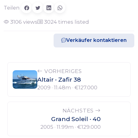
Teilen
3106 views
3024 times listed
Verkäufer kontaktieren
VORHERIGES
Altair · Zafir 38
2009 · 11.48m ·
€127.000
NÄCHSTES
Grand Soleil · 40
2005 · 11.99m ·
€129.000