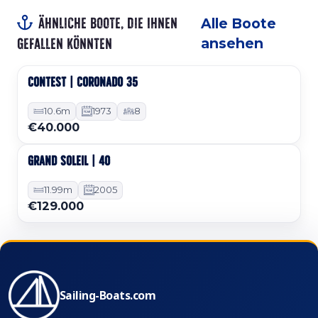
Ähnliche Boote, die Ihnen
Alle Boote
gefallen könnten
ansehen
CONTEST | CORONADO 35
Gebraucht
10.6m
1973
8
€40.000
GRAND SOLEIL | 40
Gebraucht
11.99m
2005
€129.000
Sailing-Boats.com