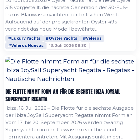
London, Juli 2026 – Oyster Yachts hat die neue Oyster
515 vorgestellt, die nächste Generation der 50-Fuß-
Luxus-Blauwasseryachten der britischen Werft.
Aufbauend auf der preisgekrönten Oyster 495
verbindet das neue Modell bewährte
Hochseetauglichkeit mit mehr Innenraumvolumen,
#Luxury Yachts
#Oyster Yachts
#Veleros
einer größeren Segelfläche, zeitgemäßem Design
#Veleros Nuevos
13. Juli 2026 08:30
und einem vollständig neu gestalteten, von
Superyachten inspirierten Achterdeck. Die Oyster 515
wurde in Zusammenarbeit mit Humphreys Yacht
Design und...
Die Flotte nimmt Form an für die sechste Ibiza JoySail
Superyacht Regatta
Ibiza, 16. Juli 2026 – Die Flotte für die sechste Ausgabe
der Ibiza JoySail Superyacht Regatta nimmt Form an.
Vom 17. bis 20. September 2026 werden zwanzig
Superyachten in den Gewässern vor Ibiza und
Formentera antreten. Mit Ausgangspunkt in der