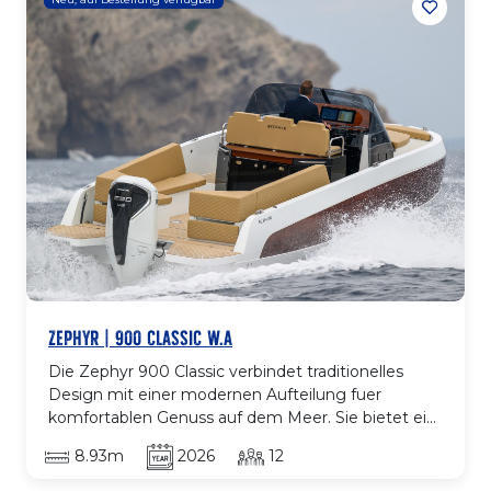
konstruierter Rumpf sorgt fuer ruhige und sichere
Fahrt, waehrend die offene Aufteilung den
gesamten Aussenbereich optimal nutzt. Ein
perfektes Modell fuer alle, die Eleganz, Komfort
und Authentizitaet bei jeder Ausfahrt suchen.
ZEPHYR | 900 CLASSIC W.A
Die Zephyr 900 Classic verbindet traditionelles
Design mit einer modernen Aufteilung fuer
komfortablen Genuss auf dem Meer. Sie bietet ein
grosses, gut organisiertes Cockpit, Sonnenliege am
8.93m
2026
12
Bug, komfortable Sitze und hochwertige
Ausfuehrungen, die ihren zeitlosen Stil betonen.