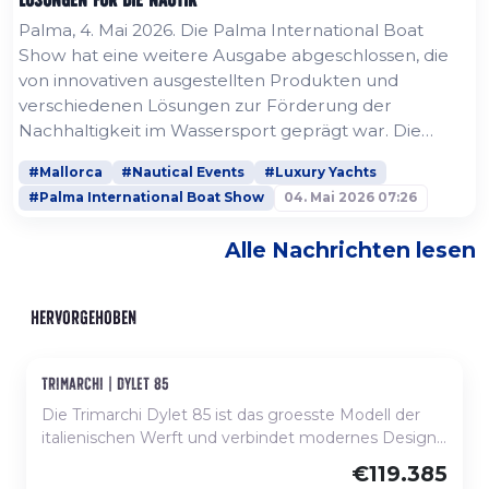
Palma, 4. Mai 2026. Die Palma International Boat
Show hat eine weitere Ausgabe abgeschlossen, die
von innovativen ausgestellten Produkten und
verschiedenen Lösungen zur Förderung der
Nachhaltigkeit im Wassersport geprägt war. Die
nautische Branche, die sich zunehmend der
#Mallorca
#Nautical Events
#Luxury Yachts
Notwendigkeit bewusst ist, das Meer zu schützen,
#Palma International Boat Show
04. Mai 2026 07:26
nutzte die Plattform der Messe in Palma, um
Elektromotoren, Hybridboote sowie elektrische
Alle Nachrichten lesen
Jetskis und wasserstoffbetriebene Boote als
Alternativen zum...
HERVORGEHOBEN
trimarchi | dylet 85
Neu, auf Bestellung verfügbar
Die Trimarchi Dylet 85 ist das groesste Modell der
italienischen Werft und verbindet modernes Design,
Raumangebot und grosse Vielseitigkeit. Mit fast 9 m
€119.385
Laenge ueber alles und grosszuegiger Breite bietet