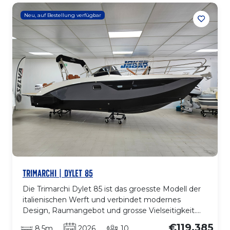
Der Aussenbordmotor sorgt fuer stabile, ruhige
Neu, auf Bestellung verfügbar
und effiziente Fahrt, ideal fuer Kuestenausfluege,
Familienfahrten oder entspannte Tage an Bord. Ein
Boot mit Charakter, bis ins Detail gepflegt, das ein
praktisches und elegantes Bootserlebnis bietet.
TRIMARCHI | DYLET 85
Die Trimarchi Dylet 85 ist das groesste Modell der
italienischen Werft und verbindet modernes
Design, Raumangebot und grosse Vielseitigkeit.
Mit fast 9 m Laenge ueber alles und grosszuegiger
€119.385
8.5m
2026
10