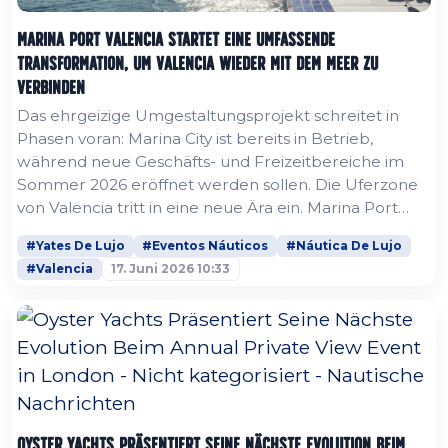
Marina Port Valencia startet eine umfassende
Transformation, um Valencia wieder mit dem Meer zu
verbinden
Das ehrgeizige Umgestaltungsprojekt schreitet in
Phasen voran: Marina City ist bereits in Betrieb,
während neue Geschäfts- und Freizeitbereiche im
Sommer 2026 eröffnet werden sollen. Die Uferzone
von Valencia tritt in eine neue Ära ein. Marina Port
Valencia, eines der ambitioniertesten Marina-
#Yates De Lujo
#Eventos Náuticos
#Náutica De Lujo
Entwicklungsprojekte, die derzeit im Mittelmeerraum
#Valencia
17. Juni 2026 10:33
umgesetzt werden, hat offiziell damit begonnen, die
ersten fertiggestellten Elemente seines langfristigen
Transformationsplans zu...
Oyster Yachts Präsentiert Seine Nächste Evolution Beim