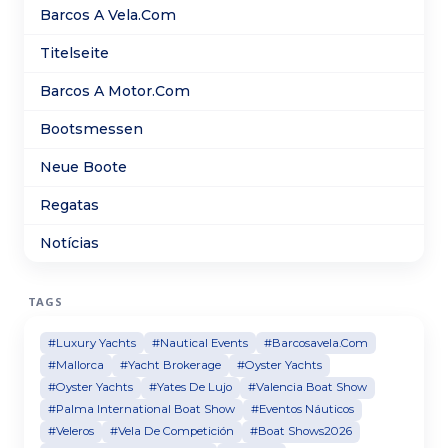
mejoras tanto técnicas como estéticas lo que la
Barcos A Vela.Com
convierte en una unidad muy sólida fiable y cuidada
Titelseite
Barcos A Motor.Com
Bootsmessen
Neue Boote
Regatas
Notícias
TAGS
#Luxury Yachts
#Nautical Events
#Barcosavela.Com
#Mallorca
#Yacht Brokerage
#Oyster Yachts
#Oyster Yachts
#Yates De Lujo
#Valencia Boat Show
#Palma International Boat Show
#Eventos Náuticos
#Veleros
#Vela De Competición
#Boat Shows2026