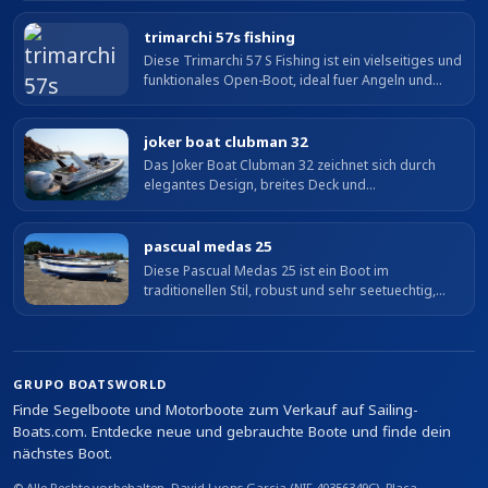
trimarchi 57s fishing
Diese Trimarchi 57 S Fishing ist ein vielseitiges und
funktionales Open-Boot, ideal fuer Angeln und
Tagesausfluege. Ausgestattet mit einem Selva 100
XSR Motor mit nur 20 Stunden...
joker boat clubman 32
Das Joker Boat Clubman 32 zeichnet sich durch
elegantes Design, breites Deck und
ausgezeichnete Seeeigenschaften aus. Mit 9,51 m
Laenge ueber alles und 3,26 m Breite bietet es...
pascual medas 25
Diese Pascual Medas 25 ist ein Boot im
traditionellen Stil, robust und sehr seetuechtig,
ideal fuer sichere Kuestenfahrt. Sie zeichnet sich
durch ihren soliden Rumpf und...
GRUPO BOATSWORLD
Finde Segelboote und Motorboote zum Verkauf auf Sailing-
Boats.com. Entdecke neue und gebrauchte Boote und finde dein
nächstes Boot.
© Alle Rechte vorbehalten. David Lyons Garcia (NIF 40356349C), Plaça