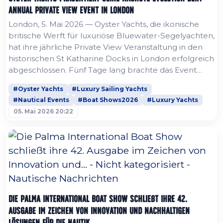
Annual Private View Event in London
London, 5. Mai 2026 — Oyster Yachts, die ikonische
britische Werft für luxuriöse Bluewater-Segelyachten,
hat ihre jährliche Private View Veranstaltung in den
historischen St Katharine Docks in London erfolgreich
abgeschlossen. Fünf Tage lang brachte das Event
Oyster-Eigner, Branchenführer und bekannte
#Oyster Yachts
#Luxury Sailing Yachts
Stimmen der Segelwelt zusammen, um über die
#Nautical Events
#Boat Shows2026
#Luxury Yachts
Zukunft des Offshore-Segelns zu diskutieren und
05. Mai 2026 20:22
gleichzeitig die seltene Gelegenheit zu bieten, einen
großen Teil der...
Die Palma International Boat Show schließt ihre 42.
Ausgabe im Zeichen von Innovation und nachhaltigen
Lösungen für die Nautik