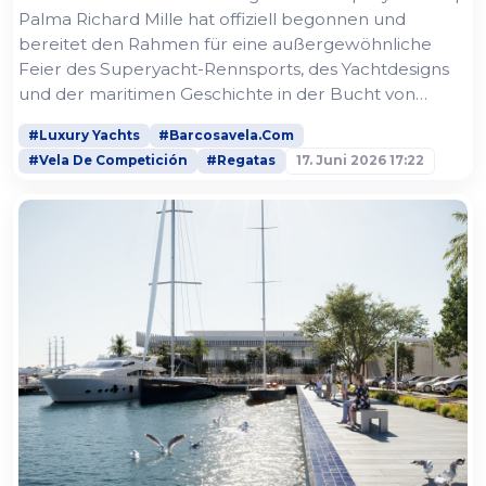
Palma Richard Mille hat offiziell begonnen und
bereitet den Rahmen für eine außergewöhnliche
Feier des Superyacht-Rennsports, des Yachtdesigns
und der maritimen Geschichte in der Bucht von
Palma. Dieses Jubiläum ist ein bedeutender
#Luxury Yachts
#Barcosavela.Com
Meilenstein für Europas traditionsreichste
#Vela De Competición
#Regatas
17. Juni 2026 17:22
Superyacht-Regatta. Im Jahr 2026 wird die
Superyacht Cup Palma Richard Mille erneut
Weltklasse-Wettbewerb mit der entspannten,...