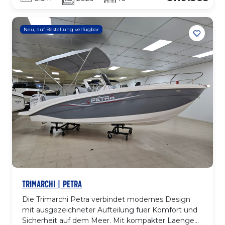
Breite bietet sie gut aufgeteilte, komfortable
Bereiche an Deck und im Innenraum. Sie verfuegt
ueber grosse Sonnenliegen am Bug und achtern,
Neu, auf Bestellung verfügbar
Cockpit mit umlaufenden Sitzen, gut geschuetzte
Mittelkonsole und Badeplattform. Innen bietet die
Kabine Doppelkoje, WC und Stauraum, ausgelegt
fuer Wochenendtrips.
TRIMARCHI | PETRA
Die Trimarchi Petra verbindet modernes Design
mit ausgezeichneter Aufteilung fuer Komfort und
Sicherheit auf dem Meer. Mit kompakter Laenge