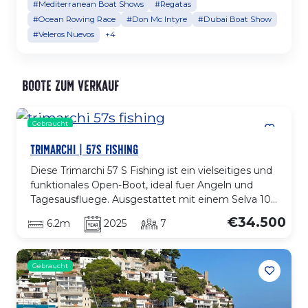
#Mediterranean Boat Shows
#Regatas
#Ocean Rowing Race
#Don Mc Intyre
#Dubai Boat Show
#Veleros Nuevos
+4
Boote zum Verkauf
Gebraucht
TRIMARCHI | 57S FISHING
Diese Trimarchi 57 S Fishing ist ein vielseitiges und
funktionales Open-Boot, ideal fuer Angeln und
Tagesausfluege. Ausgestattet mit einem Selva 100
XSR Motor mit nur 20 Stunden bietet sie agile,
€34.500
6.2m
2025
7
effiziente und nahezu neue Leistung. Die
praktische Aufteilung mit Mittelkonsole, breiten
Bewegungsflaechen und komfortablem
Gebraucht
Sitzbereich sorgt fuer Komfort und
Bewegungsfreiheit an Bord. Der Rumpf bietet
stabile und sichere Fahrt fuer jede Art von Ausflug.