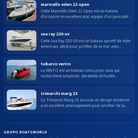
marinello eden 22 open
Cette Marinello Eden 22 Open est un bateau
d'occasion en excellent etat, equipe d'un puissant
moteur Mercury Verado de 200 HP, offrant une
navigation agile, stable et efficace....
sea ray 230 ov
Cette Sea Ray 230 OV est un bateau sportif de style
americain, ideal pour profiter de la mer avec
confort et bonnes performances. Elle se distingue
par son design elegant, sa...
tubarco vento
La VENTO est un bateau concu pour ceux qui
recherchent simplicite, durabilite et facilite
d'utilisation. Fabriquee en polyethylene haute
densite, elle se distingue par sa grande...
trimarchi marg 23
Ce Trimarchi Marg 23 associe un design moderne
a un excellent amenagement pour profiter de la
mer avec confort et securite. Avec une longueur
hors tout de 7 metres et un bau de...
GRUPO BOATSWORLD