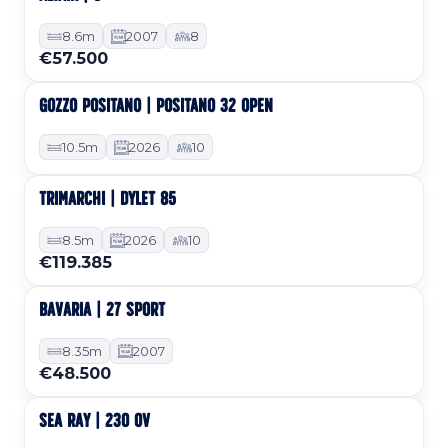
Occasion
8.6m
2007
8
€57.500
GOZZO POSITANO | POSITANO 32 OPEN
Sur commande
10.5m
2026
10
TRIMARCHI | DYLET 85
Sur commande
8.5m
2026
10
€119.385
BAVARIA | 27 SPORT
Occasion
8.35m
2007
€48.500
SEA RAY | 230 OV
Occasion