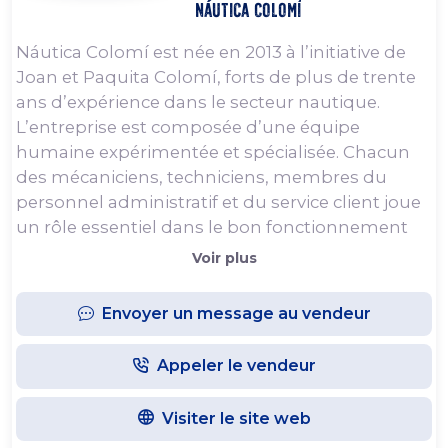
Náutica Colomí
Náutica Colomí est née en 2013 à l’initiative de
Joan et Paquita Colomí, forts de plus de trente
ans d’expérience dans le secteur nautique.
L’entreprise est composée d’une équipe
humaine expérimentée et spécialisée. Chacun
des mécaniciens, techniciens, membres du
personnel administratif et du service client joue
un rôle essentiel dans le bon fonctionnement
de l’entreprise et dans la qualité du service offert
Voir plus
à tous les clients.
Envoyer un message au vendeur
Chez Náutica Colomí, chaque client est
important. L’objectif principal est que chaque
Appeler le vendeur
client puisse profiter de son bateau en toute
tranquillité, que ce soit tout au long de l’année,
Visiter le site web
pendant les mois d’été ou durant une semaine
de vacances. C’est pourquoi l’attention portée