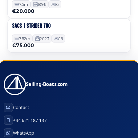
7.5m
1996
6
€20.000
SACS | STRIDER 700
Occasion
7.52m
2023
16
€75.000
Sailing-Boats.com
Contact
+34 621 187 137
WhatsApp